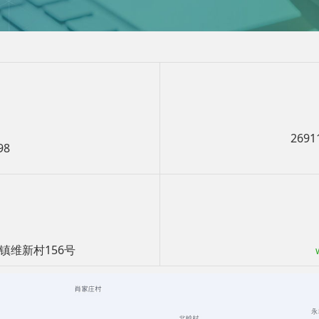
2691
98
镇维新村156号