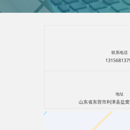
联系电话
131568137
地址
山东省东营市利津县盐窝