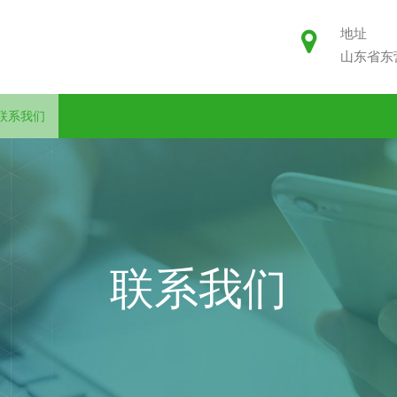
地址
山东省东
联系我们
联系我们