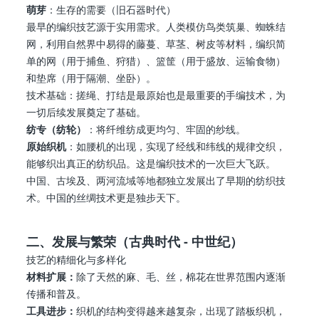
萌芽
：生存的需要（旧石器时代）
最早的编织技艺源于实用需求。人类模仿鸟类筑巢、蜘蛛结
网，利用自然界中易得的藤蔓、草茎、树皮等材料，编织简
单的网（用于捕鱼、狩猎）、篮筐（用于盛放、运输食物）
和垫席（用于隔潮、坐卧）。
技术基础：搓绳、打结是最原始也是最重要的手编技术，为
一切后续发展奠定了基础。
纺专（纺轮）
：将纤维纺成更均匀、牢固的纱线。
原始织机
：如腰机的出现，实现了经线和纬线的规律交织，
能够织出真正的纺织品。这是编织技术的一次巨大飞跃。
中国、古埃及、两河流域等地都独立发展出了早期的纺织技
术。中国的丝绸技术更是独步天下。
二、发展与繁荣（古典时代 - 中世纪）
技艺的精细化与多样化
材料扩展：
除了天然的麻、毛、丝，棉花在世界范围内逐渐
传播和普及。
工具进步：
织机的结构变得越来越复杂，出现了踏板织机，