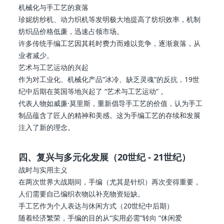
机械化与手工艺的衰落
珍妮纺纱机、动力织机等发明极大地提高了纺织效率，机制
纺织品价格低廉，迅速占领市场。
许多传统手编工艺因其耗时费力而难以竞争，逐渐衰落，从
业者减少。
艺术与工艺运动的兴起
作为对工业化、机械化产品“冰冷、缺乏灵魂”的反抗，19世
纪中后期在英国等地兴起了 “艺术与工艺运动” 。
代表人物如威廉·莫里斯，重新倡导手工艺的价值，认为手工
制品蕴含了匠人的精神和美感。这为手编工艺的存续和发展
注入了新的理念。
四、复兴与多元化发展（20世纪 - 21世纪）
战时与实用主义
在两次世界大战期间，手编（尤其是针织）再次变得重要，
人们需要自己编织衣物以补充物资短缺。
手工艺作为个人表达与休闲方式（20世纪中后期）
随着经济繁荣，手编的目的从“实用必需”转向 “休闲爱